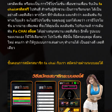
เครดิตเพิ่ม หรือจะเป็น การใช้โปรโมชั่น เพื่อนชวนเพื่อน รับเงิน
fa
chaiเครดิตฟรี
ไปทันที สำหรับผู้ชักชวน เป็นการเรียกแขก ได้เป็น
อย่างดี เลยทีเดียว หากใคร ที่กำลังลังเล และกลัวว่า ลงเดิมพัน กับ
ทางเว็บแล้ว จะไม่มีโปรโมชั่น รอคุณอยู่ บอกได้เลยว่า เรามีโปรโม
ชั่น มากมาย เพียงพอ ที่จะให้คุณนั้น ลงเดิมพัน ไปกับเกมส์ การเดิม
พัน
Fa CHAI สล็อต
ได้อย่างสนุกสนาน เลยทีเดียว อีกทั้ง รูปแบบ
ของเกมเอง ก็มีให้เลือกมาก โปรโมชั่น ที่มีนั้น ก็มีครอบคลุม ทั้งคน
ใหม่ คนเก่า ทำให้รูปแบบการเล่นต่างๆ ทำงานได้ เป็นอย่างดี เลยที
เดียว
ขั้นตอนการสมัครสมาชิก fa chai กับเรา สมัครง่ายผ่านระบบออโต้