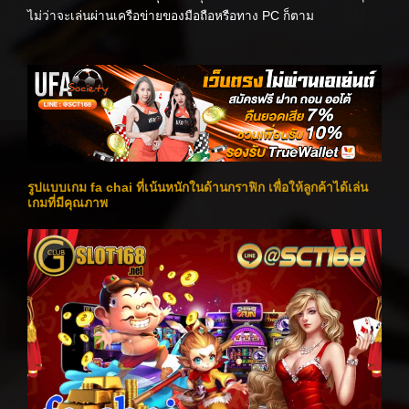
ไม่ว่าจะเล่นผ่านเครือข่ายของมือถือหรือทาง PC ก็ตาม
รูปแบบเกม fa chai ที่เน้นหนักในด้านกราฟิก เพื่อให้ลูกค้าได้เล่น
เกมที่มีคุณภาพ