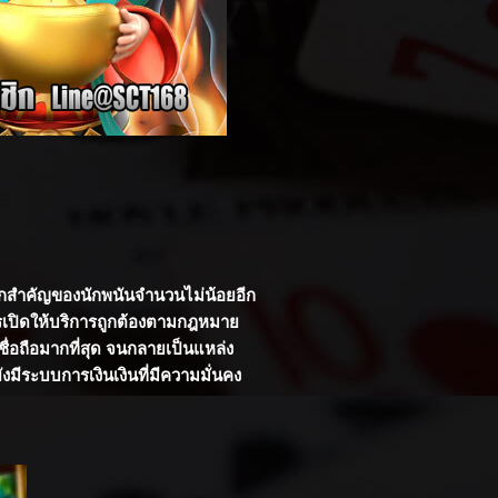
ือกสำคัญของนักพนันจำนวนไม่น้อยอีก
ยการเปิดให้บริการถูกต้องตามกฎหมาย
ชื่อถือมากที่สุด จนกลายเป็นแหล่ง
งมีระบบการเงินเงินที่มีความมั่นคง