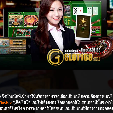
่งนักพนันที่เข้ามาใช้บริการสามารถเลือกเดิมพันได้ตามต้องการแบบไม่มี
่าgclub
รูเล็ต ไฮโล เกมไพ่เสือมังกร โดยเกมคาสิโนสดเหล่านี้นั้นจะทำใ
ู่ในบ่อนคาสิโนจริง ๆ เพราะเกมคาสิโนสดเป็นเกมเดิมพันที่มีการถ่ายทอด