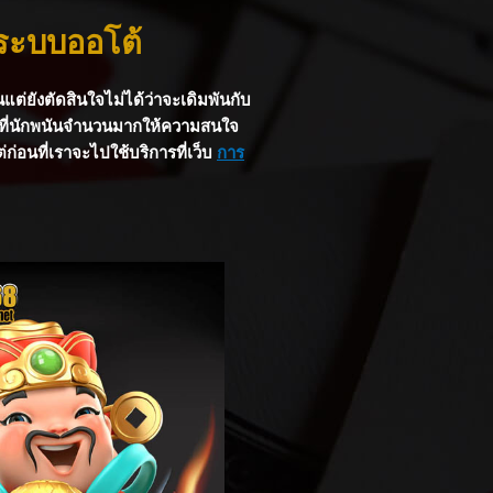
นระบบออโต้
่ยังตัดสินใจไม่ได้ว่าจะเดิมพันกับ
ที่นักพนันจำนวนมากให้ความสนใจ
่อนที่เราจะไปใช้บริการที่เว็บ
การ