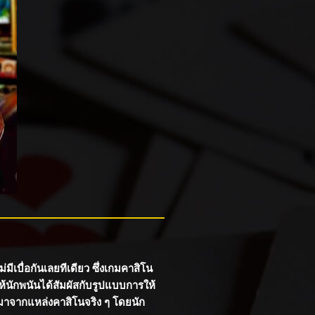
เบื่อกันเลยทีเดียว ซึ่งเกมคาสิโน
ห้นักพนันได้สัมผัสกับรูปแบบการให้
สดมาจากแหล่งคาสิโนจริง ๆ โดยนัก