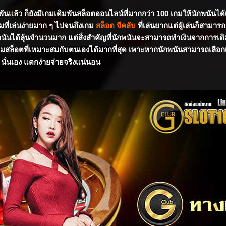
ันแล้ว ก็ยังมีเกมเดิมพันสล็อตออนไลน์ที่มากกว่า 100 เกมให้นักพนันได
กมที่เล่นง่ายมาก ๆ ไปจนถึงเกม
สล็อต จีคลับ
ที่เล่นยากแต่ผู้เล่นก็สามาร
ันได้ลุ้นจำนวนมาก แต่สิ่งสำคัญที่นักพนันจะสามารถทำเงินจากการเดิม
นเกมสล็อตที่เหมาะสมกับตนเองได้มากที่สุด เพาะหากนักพนันสามารถเลือ
นั่นเอง แตกง่ายจ่ายจริงแน่นอน