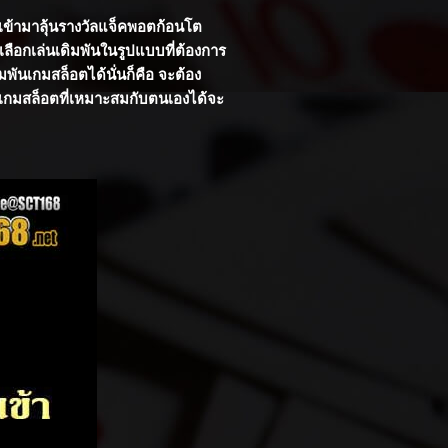
้เข้ามาลุ้นรางวัลแจ็คพอตก้อนโต
ถเลือกเล่นเดิมพันในรูปแบบที่ต้องการ
พันเกมสล็อตได้นั่นก็คือ จะต้อง
กเกมสล็อตที่เหมาะสมกับตนเองได้จะ