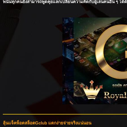
พนันทุกคนยังสามารถพูดคุยแลกเปลี่ยนความคิดกับผู้เล่นคนอื่น ๆ ได้ด
ลุ้นแจ็คพ็อตสล็อตGclub แตกง่ายจ่ายจริงแน่นอน