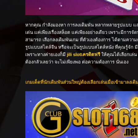
หากคุณ กำลังมองหา การลงเดิมพัน หลากหลายรูปแบบ แล
เด่น แค่เพียงเรื่องสล็อต แค่เพียงอย่างเดียว เพราะมีการจ
สามารถ เลือกลงเดิมพันเกม ที่ตัวเองต้องการ ได้ตามควา
รูปแบบสไตล์จีน หรือจะเป็นรูปแบบสไตล์หนัง ที่คุณรู้จัก
เพราะทางค่ายเองก็มี
jili slotเครดิตฟรี
ให้คุณได้เลือกเล่
ต้องกลัวเลยว่า จะไม่เพียงพอ ต่อความต้องการ นั่นเอง
เกมเด็ดที่นักเดิมพันส่วนใหญ่ต้องเลือกเล่นเมื่อเข้ามาลงเดิม