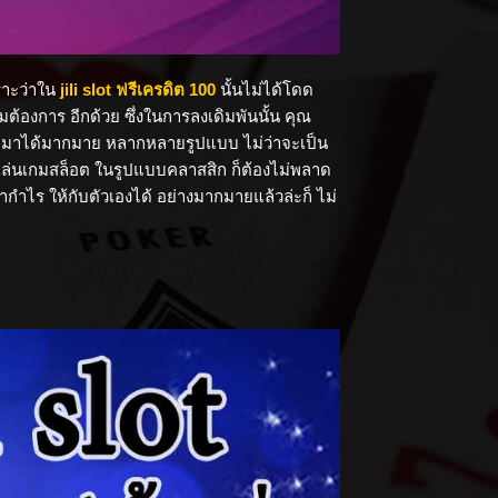
ราะว่าใน
jili slot ฟรีเครดิต 100
นั้นไม่ได้โดด
มต้องการ อีกด้วย ซึ่งในการลงเดิมพันนั้น คุณ
ออกมาได้มากมาย หลากหลายรูปแบบ ไม่ว่าจะเป็น
ละเล่นเกมสล็อต ในรูปแบบคลาสสิก ก็ต้องไม่พลาด
กำไร ให้กับตัวเองได้ อย่างมากมายแล้วล่ะก็ ไม่