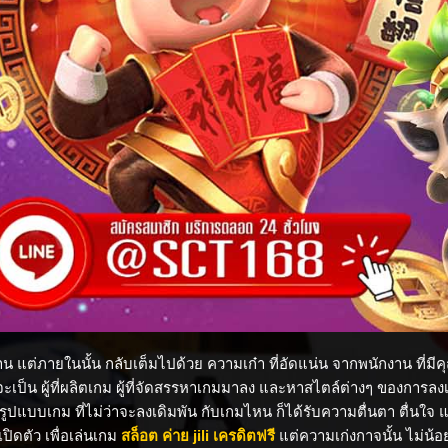
ม่นาน แต่ภายในนั้น กลับเต็มไปด้วย ความเก๋า ที่อัดแน่น จากพนักงาน ท
จะเป็น ผู้ที่ผลิตเกม ผู้ที่จัดสรรหาเกมมาลง และหาสไตล์ต่างๆ ของการลง
ูปแบบเกม ที่ไม่ว่าจะลงเดิมพัน กับเกมไหน ก็ได้รับความตื่นตา ตื่นใจ แ
ปิดตัว เพื่อเล่นเกม
สล็อต ค่าย
jili เครดิตฟรี
แต่ความเก่งกาจนั้น ไม่น้อยห