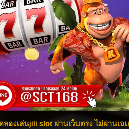
ดลองเล่นjili slot ผ่านเว็บตรง ไม่ผ่านเอเย