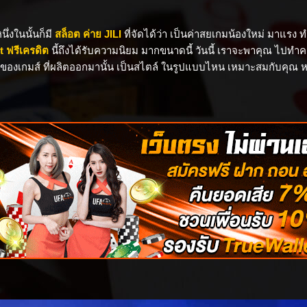
ึ่งในนั้นก็มี
สล็อต ค่าย
JILI
ที่จัดได้ว่า เป็นค่าสยเกมน้องใหม่ มาแรง 
lot ฟรีเครดิต
นี้ถึงได้รับความนิยม มากขนาดนี้ วันนี้ เราจะพาคุณ ไปทำคว
่น ของเกมส์ ที่ผลิตออกมานั้น เป็นสไตล์ ในรูปแบบไหน เหมาะสมกับคุณ ห