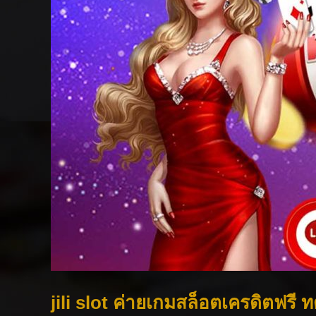
jili slot ค่ายเกมสล็อตเครดิตฟรี ท