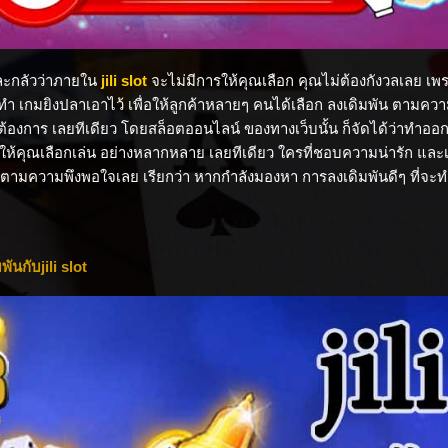
ะกลัวว่าภายใน
jili slot
จะไม่มีการให้คุณเลือก คุณไม่ต้องกังวลเลย เพ
ัดทำ เกมยิงปลาเอาไว้ เพื่อให้ลูกค้าหลายๆ คนได้เลือก ลงเดิมพัน ตามควา
มต้องการ เลยทีเดียว โดยสล็อตออนไลน์ ของทางเว็บนั้น ก็จัดได้ว่าทำ
 มีให้คุณเลือกเล่น อย่างหลากหลาย เลยทีเดียว ใครที่ชอบความน่ารัก แ
น ตามความพึงพอใจเลย เรียกว่า หากกำลังมองหา การลงเดิมพันดีๆ ที่จะทำ
พันกับjili slot