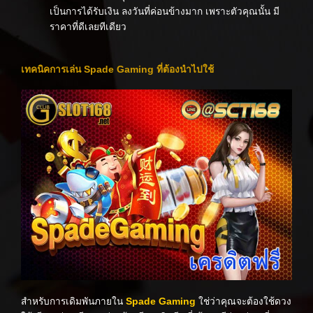
เป็นการได้รับเงิน ลงวันที่ค่อนข้างมาก เพราะตัวคุณนั้น มี
ราคาที่ดีเลยทีเดียว
เทคนิคการเล่น Spade Gaming ที่ต้องนำไปใช้
สำหรับการเดิมพันภายใน
Spade Gaming
ใช่ว่าคุณจะต้องใช้ดวง