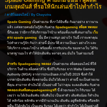
Spade Gaming ค่ายเกมชั้นนำ ผู้ผลิต
เกมสุดมันส์ ที่รอให้นักเล่นเข้าไปทำกำไร
/
คาสิโนออนไลน์
/ By
Chayutra
Spade Gaming
เป็นค่ายเกม ที่เราได้ยินชื่อ กันมาอย่าง ยาวนาน
แล้ว แต่หลายคนยังไม่รู้จัก กับค่าย
Spadegaming
สล็อต ทดลอง
นี้กันเลย ว่ามีการให้บริการอะไรบ้าง พร้อมทั้งเกมที่เล่นภายใน
เว็บ
ตรง
spade gaming
นั้น มีความสนุก อย่างไร วันนี้ เราจะพาคุณ
ไปทำความรู้จัก กันว่า ค่ายนี้ มีประวัติ ความเป็นมา อย่างไร และ
ให้บริการ เกมอะไรบ้าง พร้อมทั้ง การรับประกัน ของทางเว็บ ได้รับ
มาตรฐานอะไร ทำให้นักเดิมพัน หลายๆ คน มั่นใจ ในค่ายเกมนี้
สำหรับ
Spadegaming
ทดลอง
เป็นค่ายเกม สล็อตออนไลน์ ที่ให้
บริการ ในด้าน สล็อตคาสิโน ซึ่งมีใบรับรอง จาก Malta Gaming
Authority (MGA) จากการประเมินผล ภายในปี 2019 ซึ่งทำให้
บรรดานักเดิมพัน ทั้งหลายนั้น มั่นใจได้เลยว่า ค่ายนี้ จะเป็นค่ายเกม
ที่คุณ สามารถ ทำเงินได้ เป็นอย่างดี ไม่ว่าคุณ จะลงเดิมพัน กับค่าย
ทดลองเล่นสล็อต
spadegaming
ฟรี
นี้ ด้วยเกมอะไร ก็รับรอง ได้
เลยว่า จะได้เงินเดิมพัน กลับคืนไป เป็นเท่าตัว เดิมพันน้อย ก็ทำเงิน
ได้ หลักร้อย หลักพัน หากมีจำนวนเงิน เดิมพัน อยู่ที่หลักพัน หรือหลัก
หมื่น ก็ได้กลับไป เป็นแสน รับรอง ได้เลยว่า ทำกำไร ได้เป็นอย่างดี