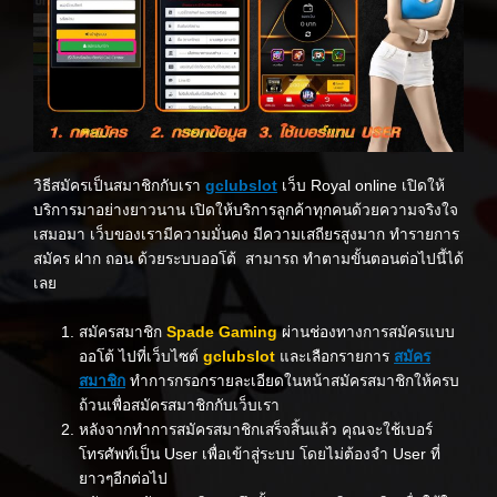
วิธีสมัครเป็นสมาชิกกับเรา
gclubslot
เว็บ Royal online เปิดให้
บริการมาอย่างยาวนาน เปิดให้บริการลูกค้าทุกคนด้วยความจริงใจ
เสมอมา เว็บของเรามีความมั่นคง มีความเสถียรสูงมาก ทำรายการ
สมัคร ฝาก ถอน ด้วยระบบออโต้ สามารถ ทำตามขั้นตอนต่อไปนี้ได้
เลย
สมัครสมาชิก
Spade Gaming
ผ่านช่องทางการสมัครแบบ
ออโต้ ไปที่เว็บไซต์
gclubslot
และเลือกรายการ
สมัคร
สมาชิก
ทำการกรอกรายละเอียดในหน้าสมัครสมาชิกให้ครบ
ถ้วนเพื่อสมัครสมาชิกกับเว็บเรา
หลังจากทำการสมัครสมาชิกเสร็จสิ้นแล้ว คุณจะใช้เบอร์
โทรศัพท์เป็น User เพื่อเข้าสู่ระบบ โดยไม่ต้องจำ User ที่
ยาวๆอีกต่อไป