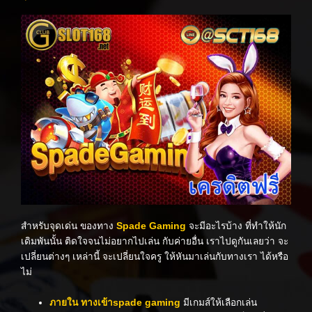
สำหรับจุดเด่น ของทาง
Spade Gaming
จะมีอะไรบ้าง ที่ทำให้นัก
เดิมพันนั้น ติดใจจนไม่อยากไปเล่น กับค่ายอื่น เราไปดูกันเลยว่า จะ
เปลี่ยนต่างๆ เหล่านี้ จะเปลี่ยนใจครู ให้หันมาเล่นกับทางเรา ได้หรือ
ไม่
ภายใน
ทางเข้า
spade gaming
มีเกมส์ให้เลือกเล่น