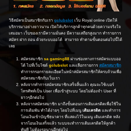
วิธีสมัครเป็นสมาชิกกับเรา
gclubslot
เว็บ Royal online เปิดให้
บริการมาอย่างยาวนาน เปิดให้บริการลูกค้าทุกคนด้วยความจริงใจ
เสมอมา เว็บของเรามีความมั่นคง มีความเสถียรสูงมาก ทำรายการ
สมัคร ฝาก ถอน ด้วยระบบออโต้ สามารถ ทำตามขั้นตอนต่อไปนี้ได้
เลย
สมัครสมาชิก
sa gaming88
ผ่านช่องทางการสมัครแบบออ
โต้ ไปที่เว็บไซต์
gclubslot
และเลือกรายการ
สมัครสมาชิก
ทำการกรอกรายละเอียดในหน้าสมัครสมาชิกให้ครบถ้วนเพื่อ
สมัครสมาชิกกับเว็บเรา
หลังจากทำการสมัครสมาชิกเสร็จสิ้นแล้ว คุณจะใช้เบอร์
โทรศัพท์เป็น User เพื่อเข้าสู่ระบบ โดยไม่ต้องจำ User ที่
ยาวๆอีกต่อไป
หลังจากสมัครสมาชิก มาถึงขั้นตอนการเติมเครดิตเพื่อใช้ใน
การเดิมพัน ทำได้ง่ายๆ โดยไปที่เมนู
เติมเครดิต
และทำการ
โอนเงินเข้าบัญชีธนาคาร ที่แสดงไว้ในเมนู เติมเครดิต หลัง
จากโอนเงินเสร็จแล้ว ระบบจะทำการเติมเครดิตให้ลูกค้า
ทันที ไม่ต้องรอนานอีกต่อไป