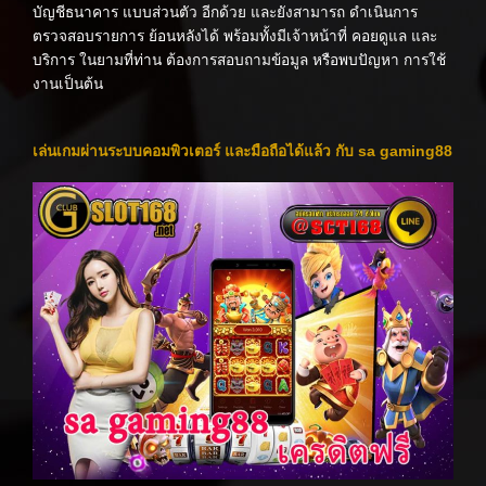
บัญชีธนาคาร แบบส่วนตัว อีกด้วย และยังสามารถ ดำเนินการ
ตรวจสอบรายการ ย้อนหลังได้ พร้อมทั้งมีเจ้าหน้าที่ คอยดูแล และ
บริการ ในยามที่ท่าน ต้องการสอบถามข้อมูล หรือพบปัญหา การใช้
งานเป็นต้น
เล่นเกมผ่านระบบคอมพิวเตอร์ และมือถือได้แล้ว กับ sa gaming88