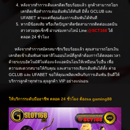
หลังจากทำการเติมเครดิตเรียบร้อยแล้ว ลูกค้าสามารถโยก
เครดิตเพื่อทำการเล่นเดิมพันได้ทันที มีทั้ง GCLUB และ
UFABET ตามแต่ที่คุณต้องการเดิมพันได้ทันที
หากมีข้อสงสัย หรือเกิดปัญหาติดขัดสามารถติดต่อแอดมิน
สาวสวยสุดเซ็กซี่ ผ่านช่องทางไลน์ Line:
@SCT168
ได้
ตลอด 24 ชั่วโมง
หลังจากทำการสมัครสมาชิกเรียบร้อยแล้ว คุณสามารถโยกเงิน
เครดิตเข้าเดิมพันค่ายคาสิโนออนไลน์ที่ลูกค้าต้องการได้ตลอดเวลา
ด้วยระบบอัตโนมัติไม่ต้องแจ้งแอดมินโอนให้เหมือนเว็บอื่น เพื่อ
ความสะดวกสบายให้กับคุณ และสามารถเลือกเดิมพันได้ทั้ง ค่าย
GCLUB และ UFABET ขอให้คุณเพลิดเพลินกับการเดิมพัน ยินดีให้
บริการลูกค้าทุกท่าน ดุจลูกค้า VIP อย่างแน่นอน
ให้บริการระดับมืออาชีพ ตลอด 24 ชั่วโมง ต้องsa gaming88