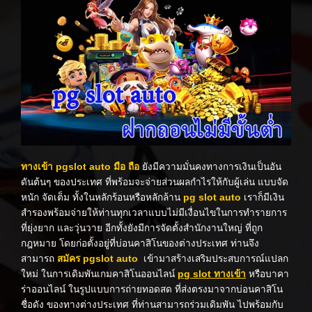
ทางเข้า
pgslot auto มือ ถือ
ยังมีความมั่นคงทางการเงินเป็นอัน
ดันต้นๆ ของประเทศ ที่พร้อมจะจ่ายส่วนผลกำไรให้กับผู้เล่น แบบจัด
หนัก จัดเต็ม ทั้งในหลักร้อนหรือหลักล้าน
pg slot auto
เราก็มีเงิน
สำรองพร้อมจ่ายให้ท่านทุกเวลาแบบไม่มีเงื่อนไขในการทำรายการ
ที่ยุ่งยาก และวุ่นวาย อีกทั้งยังมีการจัดตั้งสำนักงานใหญ่ ที่ถูก
กฎหมาย โดยก่อตั้งอยู่ที่บ่อนคาสิโนของต่างประเทศ ท่านจึง
สามารถ
สมัคร
pgslot auto
เข้ามาสร้างเสริมประสบการณ์แปลก
ใหม่ ในการเดิมพันเกมคาสิโนออนไลน์
pg slot ทางเข้า
หรือบาคา
ร่าออนไลน์ ในรูปแบบการถ่ายทอดสด ที่ส่งตรงมาจากบ่อนคาสิโน
ชื่อดัง ของทางต่างประเทศ ที่ท่านสามารถร่วมเดิมพัน ไปพร้อมกับ