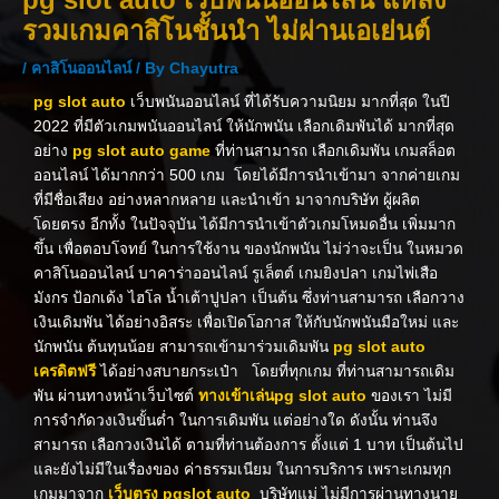
pg slot auto เว็บพนันออนไลน์ แหล่ง
รวมเกมคาสิโนชั้นนำ ไม่ผ่านเอเย่นต์
/
คาสิโนออนไลน์
/ By
Chayutra
pg slot auto
เว็บพนันออนไลน์ ที่ได้รับความนิยม มากที่สุด ในปี
2022 ที่มีตัวเกมพนันออนไลน์ ให้นักพนัน เลือกเดิมพันได้ มากที่สุด
อย่าง
pg slot auto game
ที่ท่านสามารถ เลือกเดิมพัน เกมสล็อต
ออนไลน์ ได้มากกว่า 500 เกม โดยได้มีการนำเข้ามา จากค่ายเกม
ที่มีชื่อเสียง อย่างหลากหลาย และนำเข้า มาจากบริษัท ผู้ผลิต
โดยตรง อีกทั้ง ในปัจจุบัน ได้มีการนำเข้าตัวเกมโหมดอื่น เพิ่มมาก
ขึ้น เพื่อตอบโจทย์ ในการใช้งาน ของนักพนัน ไม่ว่าจะเป็น ในหมวด
คาสิโนออนไลน์ บาคาร่าออนไลน์ รูเล็ตต์ เกมยิงปลา เกมไพ่เสือ
มังกร ป้อกเด้ง ไฮโล น้ำเต้าปูปลา เป็นต้น ซึ่งท่านสามารถ เลือกวาง
เงินเดิมพัน ได้อย่างอิสระ เพื่อเปิดโอกาส ให้กับนักพนันมือใหม่ และ
นักพนัน ต้นทุนน้อย สามารถเข้ามาร่วมเดิมพัน
pg slot auto
เครดิตฟรี
ได้อย่างสบายกระเป๋า โดยที่ทุกเกม ที่ท่านสามารถเดิม
พัน ผ่านทางหน้าเว็บไซต์
ทางเข้าเล่น
pg slot auto
ของเรา ไม่มี
การจำกัดวงเงินขั้นต่ำ ในการเดิมพัน แต่อย่างใด ดังนั้น ท่านจึง
สามารถ เลือกวงเงินได้ ตามที่ท่านต้องการ ตั้งแต่ 1 บาท เป็นต้นไป
และยังไม่มีในเรื่องของ ค่าธรรมเนียม ในการบริการ เพราะเกมทุก
เกมมาจาก
เว็บตรง
pgslot auto
บริษัทแม่ ไม่มีการผ่านทางนาย