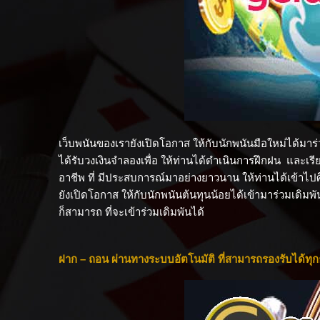
เว็บพนันของเรายังเปิดโอกาส ให้กับนักพนันมือใหม่ได้มา
ได้รับวงเงินจำลองเพื่อ ให้ท่านได้ดำเนินการฝึกฝน และเรียนร
อาชีพ ที่ มีประสบการณ์มาอย่างยาวนาน ให้ท่านได้เข้าไ
ยังเปิดโอกาส ให้กับนักพนันต้นทุนน้อยได้เข้ามาร่วมเดิมพ
ก็สามารถ ที่จะเข้าร่วมเดิมพันได้
ฝาก – ถอน ผ่านทางระบบอัตโนมัติ ที่สามารถรองรับได้ทุ