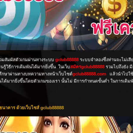
ร่วมสัมผัสตัวเกมผ่านทางระบบ
gclub
88888
ระบบจำลองซึ่งท่านจะไม่เสี
ู้วิธีการเดิมพันได้มากยิ่งขึ้น ในเว็บ
สมัคร
gclub88888
รวมไปถึงยัง 
ปศึกษาผ่านทางบทความทางหน้าเว็บไซต์
gclub88888.com
แล้วนำไปใช้ส
ันได้มากยิ่งขึ้นโดยตัวเกมของเรา นั้นไม่ มีการกำหนดขั้นต่ำ ในการเดิม
กธนาคาร ด้วยเว็บไซส์ gclub88888