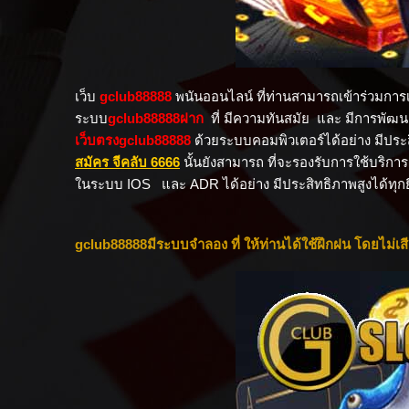
เว็บ
gclub88888
พนันออนไลน์ ที่ท่านสามารถเข้าร่วมการ
ระบบ
gclub88888ฝาก
ที่ มีความทันสมัย และ มีการพัฒน
เว็บตรงgclub88888
ด้วยระบบคอมพิวเตอร์ได้อย่าง มีปร
สมัคร จีคลับ 6666
นั้นยังสามารถ ที่จะรองรับการใช้บริการ
ในระบบ IOS และ ADR ได้อย่าง มีประสิทธิภาพสูงได้ทุกยี่ห
gclub88888มีระบบจำลอง ที่ ให้ท่านได้ใช้ฝึกฝน โดยไม่เสียเ