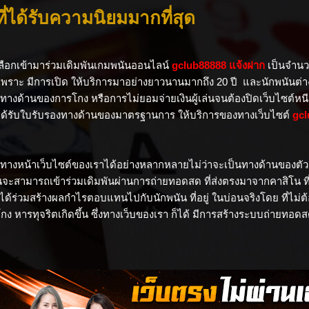
ี่ได้รับความนิยมมากที่สุด
ก็เลือกเข้ามาร่วมเดิมพันเกมพนันออนไลน์
gclub88888 แจ้งฝาก
เป็นจำนว
พราะ มีการเปิด ให้บริการมาอย่างยาวนานมากถึง 20 ปี และนักพนันต่าง 
ติทางด้านของการโกง หรือการไม่ยอมจ่ายเงินผู้เล่นจนต้องปิดเว็บไซต์หนี
้รับใบรับรองทางด้านของมาตรฐานการ ให้บริการของทางเว็บไซต์
gcl
ทางหน้าเว็บไซต์ของเราได้อย่างหลากหลายไม่ว่าจะเป็นทางด้านของตัวเ
นจะสามารถเข้าร่วมเดิมพันผ่านการถ่ายทอดสด ที่ส่งตรงมาจากคาสิโน ที่ มี
ร่วมสร้างผลกำไรตอบแทนไปกับนักพนัน ที่อยู่ ในบ่อนจริงโดย ที่ไม่ต้
รโกง หารทุจริตเกิดขึ้น ซึ่งทางเว็บของเรา ก็ได้ มีการสร้างระบบถ่ายทอดส