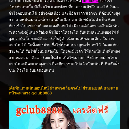
ได้ รับความนิยมมาก ที่สุด ผ่านทางเว็บไซต์
bacc666
ของเรา
โดยตัวเกมนั้น มีเงื่อนไข และกติกา ที่สามารถเข้าถึง และได้ รับผล
กำไรตอบแทนได้ อย่างต่อเนื่อง และมีอัตราการเอาชะ ที่ค่อนข้างสูง
กว่าเกมพนันออนไลน์ประเภทอื่นเนื่อง จากนักพนันไม่จำเป็น ที่จะ
ต้องเข้าไปแข่งขันด้วยตนเองอีกต่อไป เพียงแค่เลือกวางเงินเดิมพัน
ระหว่างฝั่งผู้เล่น หรือฝั่งเจ้ามือว่าใครจะได้ รับแต้มคะแนนของไพ่ ที่
สูงกว่ากัน โดยจะมีดีลเลอร์เป็นผู้ดำเนินเกมเพียงคนเดียว ในการ
แจกไพ่ ให้ กับทั้งสองฝ่าย ซึ่งไพ่ทั้งหมด จะถูกคว่ำเอาไว้ โดยแต่ละ
ฝ่ายจะได้ รับไพ่ทั้งหมดสองใบ โดยจะมีเวลา ให้นักพนันเดิมพันหลัง
จากหมดเวลาดีลเลอร์จะเป็นฝ่ายเปิดไพ่ออกมา ซึ่งถ้าหากฝ่ายไหน
บวกไพ่ละมีคะแนนสูงกว่า ก็จะถือว่าชนะไปแล้วนักพนัน ที่เดิมพันฝั่ง
ชนะ ก็จะได้ รับผลตอบแทน
เดิมพันเกมพนันออนไลน์ ผ่านทางเว็บตรงไม่ ผ่านเอเย่นต์ และนาย
หน้าคนกลาง gclub8888