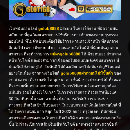
เว็บพนันออนไลน์
gclub8888
มีระบบ ในการใช้งาน ที่มีความทัน
สมัยมาก ที่สุด โดยเฉพาะการใช้บริการทางด้านของระบบธุรกรรม
ออนไลน์ ที่ไม่จำเป็นจะต้องใช้บริการ ผ่านทางเจ้าหน้า ที่คนกลาง
อีกต่อไป เพราะมีระบบ ฝาก – ถอนแบบอัตโนมัติ ที่นักพนันทุกท่าน
สามารถ ที่จะทำรายการ
สมัคร
gclub8888
ได้ ด้วยตนเอง ผ่านทาง
หน้าเว็บไซต์ และยังสามารถเชื่อมต่อไปยังแอปพลิเคชันธนาคาร ที่
นักพนันใช้งานอยู่ได้ ในทันที ไม่ต้องเสียเวลาไปสมัครบัญชีใหม่แต่
อย่างใดเนื่อง จากทางเว็บไซต์
gclub8888
ฝากถอนไม่มีขั้นต่ำ
ของ
เราสามารถ ที่จะรองรับได้ ทุกธนาคารชั้นนำของประเทศได้ ทั้งหมด
ที่จะช่วยเพิ่มความสะดวกสบาย ในการใช้งานพร้อมความถูกต้อง
แม่นยำ รวมไปถึงยังใช้เวลา ในการทำรายการ ที่รวดเร็วเพียงแค่
30 วินาทีเท่านั้น นอก จากนั้น ยังสามารถใช่บริการ ผ่านช่อง
ทางการเติมเงินเข้าเว็บของเรา ในระบบกระเป๋าเงินอิเล็กทรอนิกส์ ที่
ได้ รับความนิยมมาก ที่สุด ในปี 2022 อย่าง ทรูวอเลท ที่นักพนัน
สามารถเลือกช่องทาง ในการเติมเงินได้ หลากหลายช่องทางมากยิ่ง
ขึ้น ไม่ว่าจะเป็นการเติมเงินเข้าเว็บไซต์ ผ่านทางร้านสะดวกซื้อ ที่