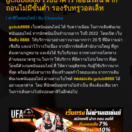
gclub8888 เว็บบาคาร่าออนไลน์ ฝาก
ถอนไม่มีขั้นต่ำ รองรับทรูวอลเล็ท
/
คาสิโนออนไลน์
/ By
Chayutra
gclub8888
เว็บพนันออนไลน์ ได้ รับความนิยม ในการเดิมพันเกม
พนันออนไลน์ จากนักพนันเป็นจำนวนมาก ในปี 2022 โดยเปิด เว็บ
จีคลับ 8888
ให้บริการมาอย่างยาวนานมากกว่า 20 ปี ที่มีความน่า
เชื่อถือ และน่าไว้วางใจเนื่อง จากมีการจัดตั้งสำนักงานใหญ่ ที่ถูก
ต้องตามกฎหมาย และยังได้ รับใบรับรอง จากทางสากลโลกทาง
ด้านของมาตรฐาน ในการ ให้บริการ ที่มีความโปร่งใสมาก ที่สุด
โดยมีตัวเกมพนันออนไลน์ ที่ ให้ความยุติธรรม กับผู้ใช้บริการมาก
ที่สุด พร้อมทั้งยังสามารถ ที่จะสร้างผลกำไรตอบแทน จากการเดิม
พันเกมพนันออนไลน์ ผ่านทางเว็บไซต์
ทดลองเล่น gclub8888
ได้
อย่างมหาศาล โดย ที่นักพนันทุกท่านไม่จำเป็น ที่จะต้องเสียเวลา
ในการเดินทางไปยังบ่อนคาสิโนอีกต่อไป