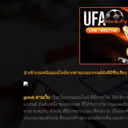
นำเข้าเกมพนันออนไลน์จากค่ายเกมแบรนด์ดังที่มีชื่อเสียง 
gclub ผ่านเว็บ
เป็นเว็บพนันออนไลน์ ที่มีการเปิด ให้บริกา
แบรนด์ อันดับหนึ่ง ของประเทศ ที่ได้รับรางวัล เกมยอดเยี่
ท่าน จะพบกับ ตัวเกม ที่มีภาพประกอบ ที่สวยงาม เป็นเอกล
ประกอบของตัวเกม ที่จะมาสร้างความเพลิดเพลิน และความตื