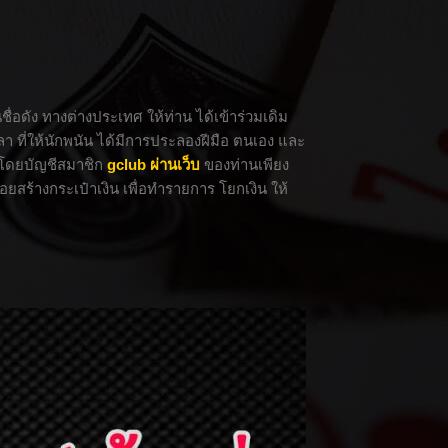
่อดัง ทางต่างประเทศ ให้ท่าน ได้เข้าร่วมเดิม
ลา ที่ให้นักพนัน ได้มีการประลองฝีมือ ตนเอง และ
 โดยบัญชีสมาชิก
gclub
ผ่านเว็บ
ของท่านเพียง
อยสร้างกระเป๋าเงิน เพื่อทำรายการ โยกเงิน ให้