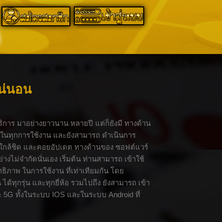
แน่นอน
บริการ มาอย่างยาวนาน หลายปี แต่ก็ยังมี ทางด้าน
ภาพ ในทุกการใช้งาน และยังสามารถ ดำเนินการ
งใกล้ชิด และคอยอัปเดต ทางด้านของ ซอฟต์แวร์
งไม่จำกัดนั่นเอง เริ่มต้น ท่านสามารถ เข้าใช้
ิภาพ ในการใช้งาน ที่เท่าเทียมกัน โดย
 ได้ทุกรุ่น และทุกยี่ห้อ รวมไปถึง ยังสามารถ เข้า
ละ 5G ทั้งในระบบ IOS และในระบบ Android ที่