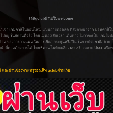
รนำเข้า เกมคาสิโนออนไลน์ แบบถ่ายทอดสด ที่ส่งตรงมาจาก บ่อนคาสิโนชื
ปอยู่ ในสถานที่จริง โดยไม่ต้องเสียเวลา เดินทาง ไม่ว่าจะเป็น เกมยิงป
ด้าน ของการวางแผน ในการเลือก กระสุนหรือปืน ในการยิงปลาอีกด้วย
์ ที่ท่านต้องการได้ โดยที่ท่าน ไม่ต้องเสียเวลา สร้างหลาย User หรือค
 และผ่านช่องทาง ทรูวอลเล็ท gclubผ่านเว็บ