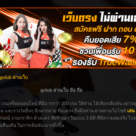
gclub ผ่านเว็บ
ร เกมสล็อตออนไลน์ ที่มีมากกว่า 200 เกม ให้ท่าน ได้เลือกเดิมพัน อย่าง
ยม และรางวัลอื่นๆ อีกมากมาย ที่ส่งตรง ถึงมือท่าน ผ่านทางเว็บไซต์
เล่น
ักษณ์ งานกราฟิก ตัวละคร ที่สร้างมา ในแบบ 3 มิติ ที่มีความสมจริง ไป
่นเต้น ในการเดิมพัน มากยิ่งขึ้น