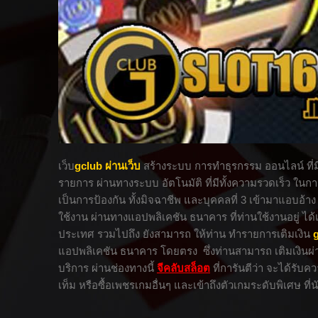
เว็บ
gclub
ผ่านเว็บ
สร้างระบบ การทำธุรกรรม ออนไลน์ ที่มี
รายการ ผ่านทางระบบ อัตโนมัติ ที่มีทั้งความรวดเร็ว ในกา
เป็นการป้องกัน ทั้งมิจฉาชีพ และบุคคลที่ 3 เข้ามาแอบอ้า
ใช้งาน ผ่านทางแอปพลิเคชัน ธนาคาร ที่ท่านใช้งานอยู่ ได
ประเทศ รวมไปถึง ยังสามารถ ให้ท่าน ทำรายการเติมเงิน
g
แอปพลิเคชัน ธนาคาร โดยตรง ซึ่งท่านสามารถ เติมเงินผ่านช่
บริการ ผ่านช่องทางนี้
จีคลับสล็อต
ที่การันตีว่า จะได้รับ
เท็ม หรือซื้อเพชรเกมอื่นๆ และเข้าถึงตัวเกมระดับพิเศษ 