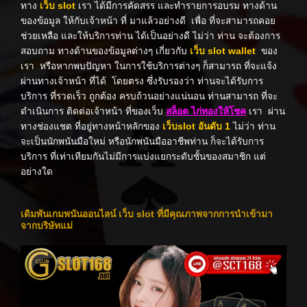
ทาง
เว็บ slot
เรา ได้มีการคัดสรร และทำรายการอบรม ทางด้าน
ของข้อมูล ให้กับเจ้าหน้า ที่ มาแล้วอย่างดี เพื่อ ที่จะสามารถคอย
ช่วยเหลือ และให้บริการท่าน ได้เป็นอย่างดี ไม่ว่า ท่าน จะต้องการ
สอบถาม ทางด้านของข้อมูลต่างๆ เกี่ยวกับ
เว็บ
slot wallet
ของ
เรา หรือหากพบปัญหา ในการใช้บริการต่างๆ ก็สามารถ ที่จะแจ้ง
ผ่านทางเจ้าหน้า ที่ได้ โดยตรง ซึ่งรับรองว่า ท่านจะได้รับการ
บริการ ที่รวดเร็ว ถูกต้อง ครบถ้วนอย่างแน่นอน ท่านสามารถ ที่จะ
ดำเนินการ ติดต่อเจ้าหน้า ที่ของเว็บ
สล็อต ไก่ทองให้โชค
เรา ผ่าน
ทางช่องแชต ที่อยู่ทางหน้าหลักของ
เว็บ
slot อันดับ 1
ไม่ว่า ท่าน
จะเป็นนักพนันมือใหม่ หรือนักพนันมืออาชีพท่าน ก็จะได้รับการ
บริการ ที่เท่าเทียมกันไม่มีการแบ่งแยกระดับชั้นของสมาชิก แต่
อย่างใด
เดิมพันเกมพนันออนไลน์ เว็บ slot ที่มีคุณภาพจากการนำเข้ามา
จากบริษัทแม่