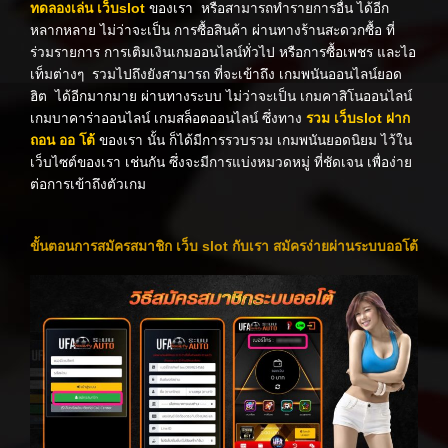
ทดลองเล่น เว็บ
slot
ของเรา หรือสามารถทำรายการอื่น ได้อีก
หลากหลาย ไม่ว่าจะเป็น การซื้อสินค้า ผ่านทางร้านสะดวกซื้อ ที่
ร่วมรายการ การเติมเงินเกมออนไลน์ทั่วไป หรือการซื้อเพชร และไอ
เท็มต่างๆ รวมไปถึงยังสามารถ ที่จะเข้าถึง เกมพนันออนไลน์ยอด
ฮิต ได้อีกมากมาย ผ่านทางระบบ ไม่ว่าจะเป็น เกมคาสิโนออนไลน์
เกมบาคาร่าออนไลน์ เกมสล็อตออนไลน์ ซึ่งทาง
รวม เว็บ
slot ฝาก
ถอน ออ โต้
ของเรา นั้น ก็ได้มีการรวบรวม เกมพนันยอดนิยม ไว้ใน
เว็บไซต์ของเรา เช่นกัน ซึ่งจะมีการแบ่งหมวดหมู่ ที่ชัดเจน เพื่อง่าย
ต่อการเข้าถึงตัวเกม
ขั้นตอนการสมัครสมาชิก เว็บ slot กับเรา สมัครง่ายผ่านระบบออโต้