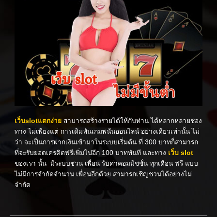
เว็บslotแตกง่าย
สามารถสร้างรายได้ให้กับท่าน ได้หลากหลายช่อง
ทาง ไม่เพียงแต่ การเดิมพันเกมพนันออนไลน์ อย่างเดียวเท่านั้น ไม่
ว่า จะเป็นการฝากเงินเข้ามาในระบบเริ่มต้น ที่ 300 บาทก็สามารถ
ที่จะรับยอดเครดิตฟรีเพิ่มไปอีก 100 บาททันที และทาง
เว็บ slot
ของเรา นั้น มีระบบชวน เพื่อน รับค่าคอมมิชชั่น ทุกเดือน ฟรี แบบ
ไม่มีการจำกัดจำนวน เพื่อนอีกด้วย สามารถเชิญชวนได้อย่างไม่
จำกัด