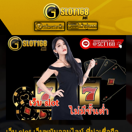
Skip
to
content