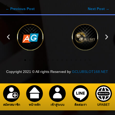
←
Previous Post
Next Post
→
Copyright 2021 © All rights Reserved by
GCLUBSLOT168.NET
ufasociety
สมัครสมาชิก
หน้าหลัก
เข้าสู่ระบบ
ติดต่อเรา
UFABET