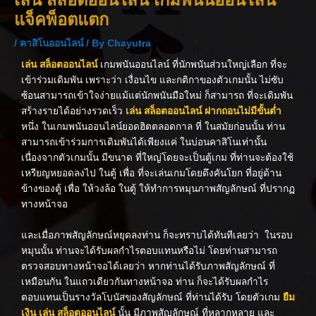
เล่น สล็อตออนไลน์ เกมพนันออนไลน์
แจ็คพ็อตแตก
/
คาสิโนออนไลน์
/ By
Chayutra
เล่น สล็อตออนไลน์
เกมพนันออนไลน์ ที่นักพนันส่วนใหญ่เลือก ที่จะ
เข้าร่วมเดิมพัน เพราะว่า เงื่อนไข และกติกาของตัวเกมนั้น ไม่ซับ
ซ้อนสามารถเข้าใจง่ายแม้แต่นักพนันมือใหม่ ก็สามารถ ที่จะเดิมพัน
สร้างรายได้อย่างรวดเร็ว
เล่น สล็อตออนไลน์ ฝากถอนไม่มีขั้นต่ำ
หนึ่ง ในเกมพนันออนไลน์ยอดฮิตตลอดกาล ที่ ในสมัยก่อนนั้น ท่าน
สามารถเข้าร่วมการเดิมพันได้เพียงแค่ ในบ่อนคาสิโนเท่านั้น
เนื่องจากตัวเกมนั้น มีขนาด ที่ใหญ่โดยจะเป็นตู้เกม ที่ท่านจะต้องใช้
เหรียญหยอดลงไป ในตู้ เพื่อ ที่จะเล่นเกมโดยดึงคันโยก ที่อยู่ด้าน
ข้างของตู้ เพื่อ ให้วงล้อ ในตู้ ให้ทำการหมุนภาพสัญลักษณ์ ที่ปรากฏ
ทางหน้าจอ
และเมื่อภาพสัญลักษณ์หยุดลงท่าน ก็จะทราบได้ทันทีเลยว่า ในรอบ
หมุนนั้น ท่านจะได้รับผลกำไรตอบแทนหรือไม่ โดยท่านสามารถ
ตรวจสอบทางหน้าจอได้เลยว่า หากท่านได้รับภาพสัญลักษณ์ ที่
เหมือนกัน ในแถวเดียวกันทางหน้าจอ ท่าน ก็จะได้รับผลกำไร
ตอบแทนเป็นรางวัลโบนัสของสัญลักษณ์ ที่ท่านได้รับ โดยตัวเกม
ยืม
เงิน เล่น สล็อตออนไลน์
นั้น มีภาพสัญลักษณ์ ที่หลากหลาย และ