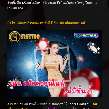
ง่ายยิ่งขึ้น พร้อมทั้งเงินรางวัลสะสม ที่เป็นแจ็คพอตใหญ่ ในแต่ละ
เกมนั้น เอง
มือใหม่หัดเล่นก็ร่วมลงเดิมพันได้ กับ เล่น สล็อตออนไลน์
สำหรับนักพนัน ที่ยังไม่เคยมีประสบการณ์ ในการเดิมพันเกม
เล่น