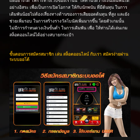
แต่อย่างใด เพราะทางเว็บของเรานั้น ให้ท่านได้วางเงินเดิมพันได้
อย่างอิสระ เพื่อเป็นการเปิดโอกาส ให้กับนักพนัน ที่มีต้นทุน ในการ
เดิมพันน้อยไม่ต้องเสี่ยงทางด้านของการเสียยอดต้นทุน ที่สูง และยัง
ช่วยเพิ่มรอบ ในการสร้างรางวัลโบนัสเพิ่มมากขึ้น โดยตัวเกมนั้น
ไม่มีการกำหนดวงเงินขั้นต่ำ ในการเดิมพัน เพื่อ ให้ท่านได้เล่นเกม
สล็อตออนไลน์ได้อย่างสบายกระเป๋า
ขั้นตอนการสมัครสมาชิก เล่น สล็อตออนไลน์ กับเรา สมัครง่ายผ่าน
ระบบออโต้