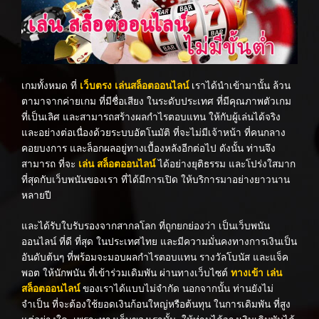
เกมทั้งหมด ที่
เว็บตรง เล่นสล็อตออนไลน์
เราได้นำเข้ามานั้น ล้วน
ตามาจากค่ายเกม ที่มีชื่อเสียง ในระดับประเทศ ที่มีคุณภาพตัวเกม
ที่เป็นเลิศ และสามารถสร้างผลกำไรตอบแทน ให้กับผู้เล่นได้จริง
และอย่างต่อเนื่องด้วยระบบอัตโนมัติ ที่จะไม่มีเจ้าหน้า ที่คนกลาง
คอยบงการ และล็อกผลอยู่ทางเบื้องหลังอีกต่อไป ดังนั้น ท่านจึง
สามารถ ที่จะ
เล่น สล็อตออนไลน์
ได้อย่างยุติธรรม และโปร่งใสมาก
ที่สุดกับเว็บพนันของเรา ที่ได้มีการเปิด ให้บริการมาอย่างยาวนาน
หลายปี
และได้รับใบรับรองจากสากลโลก ที่ถูกยกย่องว่า เป็นเว็บพนัน
ออนไลน์ ที่ดี ที่สุด ในประเทศไทย และมีความมั่นคงทางการเงินเป็น
อันดับต้นๆ ที่พร้อมจะมอบผลกำไรตอบแทน รางวัลโบนัส และแจ็ค
พอต ให้นักพนัน ที่เข้าร่วมเดิมพัน ผ่านทางเว็บไซต์
ทางเข้า เล่น
สล็อตออนไลน์
ของเราได้แบบไม่จำกัด นอกจากนั้น ท่านยังไม่
จำเป็น ที่จะต้องใช้ยอดเงินก้อนใหญ่หรือต้นทุน ในการเดิมพัน ที่สูง