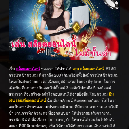
เว็บ
สล็อตออนไลน์
ของเรา ให้ท่านได้
เล่น สล็อตออนไลน์
ที่ได้มี
การนำเข้าตัวเกม ที่มากถึง 200 เกมพร้อมทั้งยังมีการนำเข้าตัวเกม
ใหม่เป็นประจำอย่างต่อเนื่องอยู่สม่ำเสมอโดยจะมีรูปแบบ ในการ
เดิมพัน ที่แตกต่างกันออกไปตั้งแต่ 3 วงล้อไปจนถึง 5 วงล้อแต่
สามารถ ที่จะสร้างผลกำไรตอบแทนได้ง่ายยิ่งขึ้น โดยตัวเกม
ยืม
เงิน เล่นสล็อตออนไลน์
นั้น มีเอกลักษณ์ ที่แตกต่างกันออกไปไม่ว่า
จะเป็นทางด้านของภาพประกอบตัวเกม ที่มีความสวยงามแบบไม่มี
ซ้ำ งานกราฟิกตัวละคร ที่ออกแบบมา ให้น่ารักสมจริงจากงาน
กราฟิก 3 มิติ ที่มีเรื่องราวการผจญภัย ให้ท่านได้ร่วมลุ้นไปกับตัว
ละคร ที่มีมินิเกมซ่อนอยู่ เพื่อ ให้ท่านได้ทำการสะสมเงินรางวัลได้