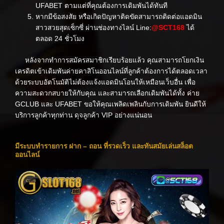
UFABET ตามแต่ที่คุณต้องการเดิมพันได้ทันที
หากมีข้อสงสัย หรือเกิดปัญหาติดขัดสามารถติดต่อแอดมิน
สาวสวยสุดเซ็กซี่ ผ่านช่องทางไลน์ Line:
@SCT168
ได้
ตลอด 24 ชั่วโมง
หลังจากทำการสมัครสมาชิกเรียบร้อยแล้ว คุณสามารถโยกเงิน
เครดิตเข้าเดิมพันค่ายคาสิโนออนไลน์ที่ลูกค้าต้องการได้ตลอดเวลา
ด้วยระบบอัตโนมัติไม่ต้องแจ้งแอดมินโอนให้เหมือนเว็บอื่น เพื่อ
ความสะดวกสบายให้กับคุณ และสามารถเลือกเดิมพันได้ทั้ง ค่าย
GCLUB และ UFABET ขอให้คุณเพลิดเพลินกับการเดิมพัน ยินดีให้
บริการลูกค้าทุกท่าน ดุจลูกค้า VIP อย่างแน่นอน
มีระบบทำรายการ ฝาก – ถอน ที่รวดเร็ว และทันสมัยเล่นสล็อต
ออนไลน์