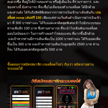
สะดวกซื้อ ที่อยู่ใกล้บ้านของท่าน หรือตู้เติมเงิน ที่ร่วมรายการ และ
ช่องทางนี้ ยังสามารถ ที่จะซื้อไอเท็มของตัวเกมสล็อต ได้อีกด้วย
และท่านยัง ได้รับถึงสิทธิพิเศษจากการฝากเงินเข้ามาเดิมพันกับ
เกม
สล็อต
roma เล่นฟรี 100
เพียงแค่ท่านเริ่มต้นดำเนินการฝากเงินเข้า
มา ที่ 300 บาทท่านจะ ได้รับยอดเครดิตสุดพิเศษเข้าไปยังระบบของ
ท่านเพิ่มอีก 100 บาท ซึ่งท่านสามารถ ที่จะนำไปเดิมพันเกมสล็อต
ออนไลน์ของเรา ในการสร้างผลกำไรตอบแทน ที่มากขึ้นอีกด้วย
และถ้าหากท่านมีการเติมเพิ่มเป็น 1000 บาทท่านจะ ได้รับยอดเพิ่ม
ขึ้นเป็น 300 บาท และถ้าหากท่านเติมเงินสูงสุดถึง 2500 บาท ท่าน
ก็จะ ได้รับยอดเครดิตสูงสุดถึง 500 บาท
ขั้นตอนการสมัครสมาชิก เกมสล็อตโรม่า กับเรา สมัครง่ายผ่าน
ระบบออโต้