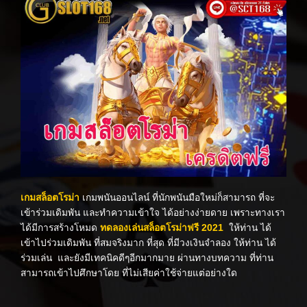
เกมสล็อตโรม่า
เกมพนันออนไลน์ ที่นักพนันมือใหม่ก็สามารถ ที่จะ
เข้าร่วมเดิมพัน และทำความเข้าใจ ได้อย่างง่ายดาย เพราะทางเรา
ได้มีการสร้างโหมด
ทดลองเล่นสล็อตโรม่าฟรี
2021
ให้ท่าน ได้
เข้าไปร่วมเดิมพัน ที่สมจริงมาก ที่สุด ที่มีวงเงินจำลอง ให้ท่าน ได้
ร่วมเล่น และยังมีเทคนิคดีๆอีกมากมาย ผ่านทางบทความ ที่ท่าน
สามารถเข้าไปศึกษาโดย ที่ไม่เสียค่าใช้จ่ายแต่อย่างใด