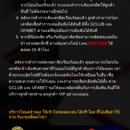
จากโอนเงินเสร็จแล้ว ระบบจะทำการเติมเครดิตให้ลูกค้า
ทันที ไม่ต้องรอนานอีกต่อไป
หลังจากทำการเติมเครดิตเรียบร้อยแล้ว ลูกค้าสามารถโยก
เครดิตเพื่อทำการเล่นเดิมพันได้ทันที มีทั้ง GCLUB และ
UFABET ตามแต่ที่คุณต้องการเดิมพันได้ทันที
หากมีข้อสงสัย หรือเกิดปัญหาติดขัดสามารถติดต่อแอดมิน
สาวสวยสุดเซ็กซี่ ผ่านช่องทางไลน์ Line:
@SCT168
ได้
ตลอด 24 ชั่วโมง
หลังจากทำการสมัครสมาชิกเรียบร้อยแล้ว คุณสามารถโยกเงิน
เครดิตเข้าเดิมพันค่ายคาสิโนออนไลน์ที่ลูกค้าต้องการได้ตลอดเวลา
ด้วยระบบอัตโนมัติไม่ต้องแจ้งแอดมินโอนให้เหมือนเว็บอื่น เพื่อ
ความสะดวกสบายให้กับคุณ และสามารถเลือกเดิมพันได้ทั้ง ค่าย
GCLUB และ UFABET ขอให้คุณเพลิดเพลินกับการเดิมพัน ยินดีให้
บริการลูกค้าทุกท่าน ดุจลูกค้า VIP อย่างแน่นอน
บริการโหมดจำลอง ให้เข้าไปทดลองเล่น ได้ฟรี โดย ที่ไม่เสียค่าใช้
จ่าย กับเกมสล็อตโรม่า