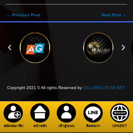
←
Previous Post
Next Post
→
Copyright 2021 © All rights Reserved by
GCLUBSLOT168.NET
ufasociety
สมัครสมาชิก
หน้าหลัก
เข้าสู่ระบบ
ติดต่อเรา
UFABET