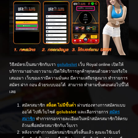
วิธีสมัครเป็นสมาชิกกับเรา
gclubslot
เว็บ Royal online เปิดให้
บริการมาอย่างยาวนาน เปิดให้บริการลูกค้าทุกคนด้วยความจริงใจ
เสมอมา เว็บของเรามีความมั่นคง มีความเสถียรสูงมาก ทำรายการ
สมัคร ฝาก ถอน ด้วยระบบออโต้ สามารถ ทำตามขั้นตอนต่อไปนี้ได้
เลย
สมัครสมาชิก
สล็อต ไม่มีขั้นต่ํา
ผ่านช่องทางการสมัครแบบ
ออโต้ ไปที่เว็บไซต์
gclubslot
และเลือกรายการ
สมัคร
สมาชิก
ทำการกรอกรายละเอียดในหน้าสมัครสมาชิกให้ครบ
ถ้วนเพื่อสมัครสมาชิกกับเว็บเรา
หลังจากทำการสมัครสมาชิกเสร็จสิ้นแล้ว คุณจะใช้เบอร์