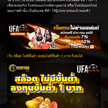
ได้ จากการแข่งขัน ในแต่ละรอบ ตรงนี้จึงเป็นเหตุผล ที่ทำ ให้การ
เลือกลงทุนกับเว็บพนันออนไลน์ผิดกฎหมาย หรือเว็บพนันออนไลน์
คุณภาพต่ำนั้น เป็นต้นเหตุ ที่ทำ ให้ผู้เล่นขาดทุนแล้วหมดตัว
เว็บ สล็อต ไม่มีขั้นต่ํา ลงทุนไม่มีขั้นต่ำ 1 บาท ก็เล่นได้