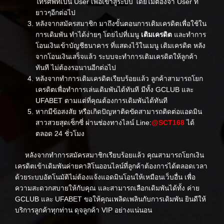
โทรศัพท์เป็น User เพื่อเข้าสู่ระบบ โดยไม่ต้องจำ User ที่
ยาวๆอีกต่อไป
หลังจากสมัครสมาชิก มาถึงขั้นตอนการเติมเครดิตเพื่อใช้ใน
การเดิมพัน ทำได้ง่ายๆ โดยไปที่เมนู
เติมเครดิต
และทำการ
โอนเงินเข้าบัญชีธนาคาร ที่แสดงไว้ในเมนู เติมเครดิต หลัง
จากโอนเงินเสร็จแล้ว ระบบจะทำการเติมเครดิตให้ลูกค้า
ทันที ไม่ต้องรอนานอีกต่อไป
หลังจากทำการเติมเครดิตเรียบร้อยแล้ว ลูกค้าสามารถโยก
เครดิตเพื่อทำการเล่นเดิมพันได้ทันที มีทั้ง GCLUB และ
UFABET ตามแต่ที่คุณต้องการเดิมพันได้ทันที
หากมีข้อสงสัย หรือเกิดปัญหาติดขัดสามารถติดต่อแอดมิน
สาวสวยสุดเซ็กซี่ ผ่านช่องทางไลน์ Line:
@SCT168
ได้
ตลอด 24 ชั่วโมง
หลังจากทำการสมัครสมาชิกเรียบร้อยแล้ว คุณสามารถโยกเงิน
เครดิตเข้าเดิมพันค่ายคาสิโนออนไลน์ที่ลูกค้าต้องการได้ตลอดเวลา
ด้วยระบบอัตโนมัติไม่ต้องแจ้งแอดมินโอนให้เหมือนเว็บอื่น เพื่อ
ความสะดวกสบายให้กับคุณ และสามารถเลือกเดิมพันได้ทั้ง ค่าย
GCLUB และ UFABET ขอให้คุณเพลิดเพลินกับการเดิมพัน ยินดีให้
บริการลูกค้าทุกท่าน ดุจลูกค้า VIP อย่างแน่นอน