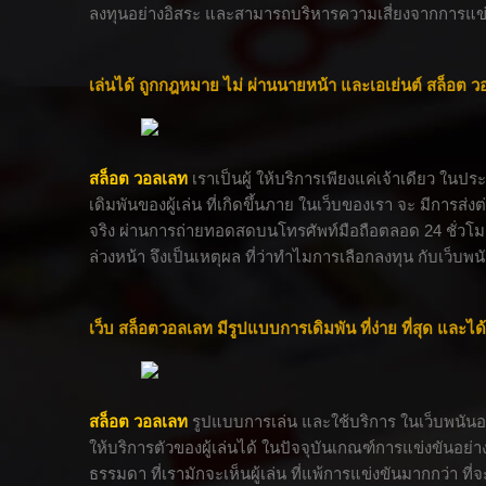
ลงทุนอย่างอิสระ และสามารถบริหารความเสี่ยงจากการแข่ง
เล่นได้ ถูกกฎหมาย ไม่ ผ่านนายหน้า และเอเย่นต์ สล็อต 
สล็อต วอลเลท
เราเป็นผู้ ให้บริการเพียงแค่เจ้าเดียว ใน
เดิมพันของผู้เล่น ที่เกิดขึ้นภาย ในเว็บของเรา จะ มีการส
จริง ผ่านการถ่ายทอดสดบนโทรศัพท์มือถือตลอด 24 ชั่วโม
ล่วงหน้า จึงเป็นเหตุผล ที่ว่าทำไมการเลือกลงทุน กับเว็บ
เว็บ สล็อตวอลเลท มีรูปแบบการเดิมพัน ที่ง่าย ที่สุด และได้
สล็อต วอลเลท
รูปแบบการเล่น และใช้บริการ ในเว็บพนันออ
ให้บริการตัวของผู้เล่นได้ ในปัจจุบันเกณฑ์การแข่งขันอย่างส
ธรรมดา ที่เรามักจะเห็นผู้เล่น ที่แพ้การแข่งขันมากกว่า ท