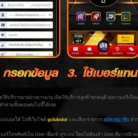
ปิดให้บริการมาอย่างยาวนาน เปิดให้บริการลูกค้าทุกคนด้วยความจริงใจ
ำตามขั้นตอนต่อไปนี้ได้เลย
แบบออโต้ ไปที่เว็บไซต์
gclubslot
และเลือกรายการ
สมัครสมาชิก
ทำก
อร์โทรศัพท์เป็น User เพื่อเข้าสู่ระบบ โดยไม่ต้องจำ User ที่ยาวๆอีกต