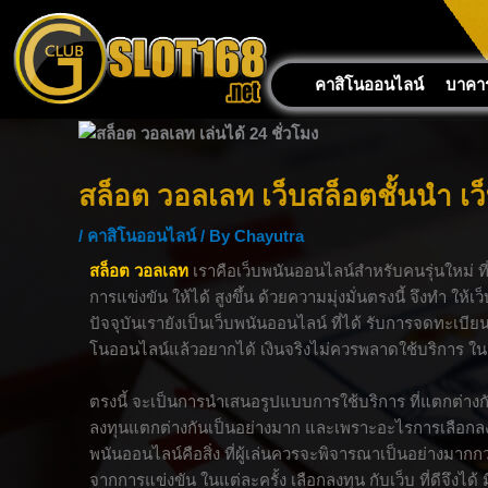
Skip
to
content
คาสิโนออนไลน์
บาคาร
สล็อต วอลเลท เว็บสล็อตชั้นนำ เว็บ
/
คาสิโนออนไลน์
/ By
Chayutra
สล็อต วอลเลท
เราคือเว็บพนันออนไลน์สำหรับคนรุ่นใหม่ ท
การแข่งขัน ให้ได้ สูงขึ้น ด้วยความมุ่งมั่นตรงนี้ จึงทำ ให้เว
ปัจจุบันเรายังเป็นเว็บพนันออนไลน์ ที่ได้ รับการจดทะเบี
โนออนไลน์แล้วอยากได้ เงินจริงไม่ควรพลาดใช้บริการ ใ
ตรงนี้ จะเป็นการนำเสนอรูปแบบการใช้บริการ ที่แตกต่า
ลงทุนแตกต่างกันเป็นอย่างมาก และเพราะอะไรการเลือกลงทุน
พนันออนไลน์คือสิ่ง ที่ผู้เล่นควรจะพิจารณาเป็นอย่างมาก
จากการแข่งขัน ในแต่ละครั้ง เลือกลงทุน กับเว็บ ที่ดีจึงได้ 