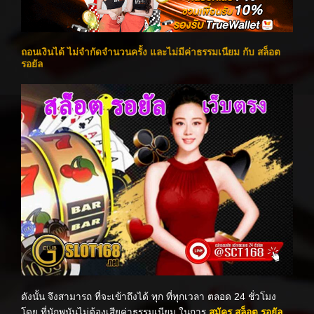
ถอนเงินได้ ไม่จำกัดจำนวนครั้ง และไม่มีค่าธรรมเนียม กับ สล็อต
รอยัล
ดังนั้น จึงสามารถ ที่จะเข้าถึงได้ ทุก ที่ทุกเวลา ตลอด 24 ชั่วโมง
โดย ที่นักพนันไม่ต้องเสียค่าธรรมเนียม ในการ
สมัคร สล็อต รอยัล