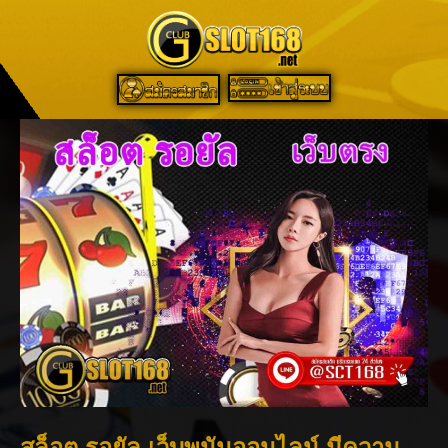
Skip
to
content