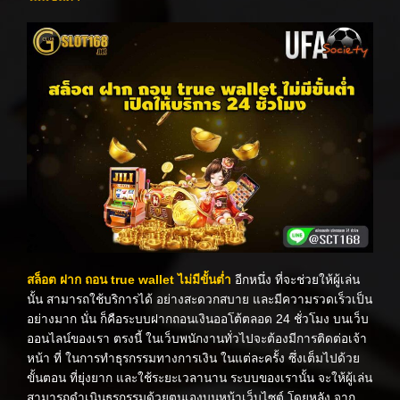
สล็อต ฝาก ถอน true wallet
ไม่มีขั้นต่ำ
อีกหนึ่ง ที่จะช่วยให้ผู้เล่น
นั้น สามารถใช้บริการได้ อย่างสะดวกสบาย และมีความรวดเร็วเป็น
อย่างมาก นั่น ก็คือระบบฝากถอนเงินออโต้ตลอด 24 ชั่วโมง บนเว็บ
ออนไลน์ของเรา ตรงนี้ ในเว็บพนักงานทั่วไปจะต้องมีการติดต่อเจ้า
หน้า ที่ ในการทำธุรกรรมทางการเงิน ในแต่ละครั้ง ซึ่งเต็มไปด้วย
ขั้นตอน ที่ยุ่งยาก และใช้ระยะเวลานาน ระบบของเรานั้น จะให้ผู้เล่น
สามารถดำเนินธุรกรรมด้วยตนเองบนหน้าเว็บไซต์ โดยหลัง จาก