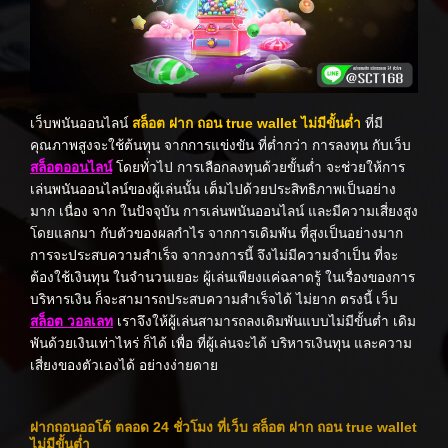
เว็บพนันออนไลน์
สล็อต ฝาก ถอน true wallet
ไม่มีขั้นต่ำ
ที่มี
คุณภาพสูงจะใช้ต้นทุน จากการแข่งขัน ที่ต่ำกว่า การลงทุน กับเว็บ
สล็อตออนไลน์
โดยทั่วไป การเลือกลงทุนด้วยขั้นต่ำ จะช่วยให้การ
เล่นพนันออนไลน์ของผู้เล่นนั้น เต็มไปด้วยประสิทธิภาพเป็นอย่าง
มาก เนื่อง จาก ในปัจจุบัน การเล่นพนันออนไลน์ และมีความเสี่ยงสูง
โดยแลกมา กับตัวของผลกำไร จากการเดิมพัน ที่สูงเป็นอย่างมาก
การจะประสบความสำเร็จ จากวงการนี้ จึงไม่มีความจำเป็น ที่จะ
ต้องใช้เงินทุน ในจำนวนเยอะ ผู้เล่นเพียงแค่ฉลาดรู้ ในเรื่องของการ
บริหารเงิน ก็จะสามารถประสบความสำเร็จได้ ไม่ยาก ตรงนี้ เว็บ
สล็อต วอลเลท
เราจึงให้ผู้เล่นสามารถลงเดิมพันแบบไม่มีขั้นต่ำ เดิม
พันด้วยเงินเท่าไหร่ ก็ได้ เพื่อ ที่ผู้เล่นจะได้ บริหารเงินทุน และความ
เสี่ยงของตัวเองได้ อย่างง่ายดาย
ฝากถอนออโต้ ตลอด 24 ชั่วโมง ที่เว็บ สล็อต ฝาก ถอน true wallet
ไม่มีขั้นต่ำ