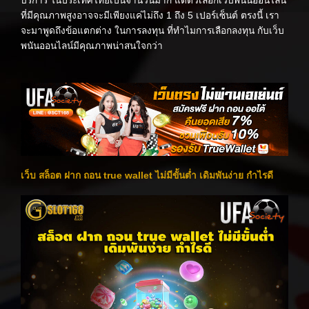
บริการ ในประเทศไทยเป็นจำนวนมาก แต่ตัวเลือกเว็บพนันออนไลน์
ที่มีคุณภาพสูงอาจจะมีเพียงแค่ไม่ถึง 1 ถึง 5 เปอร์เซ็นต์ ตรงนี้ เรา
จะมาพูดถึงข้อแตกต่าง ในการลงทุน ที่ทำไมการเลือกลงทุน กับเว็บ
พนันออนไลน์มีคุณภาพน่าสนใจกว่า
เว็บ สล็อต ฝาก ถอน true wallet ไม่มีขั้นต่ำ เดิมพันง่าย กำไรดี