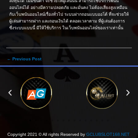
ลงทุนได้ ไม่มีขั้นต่ำ จะช่วยให้ผู้เล่นนั้น สามารถใช้บริการพนัน
ออนไลน์ได้ อย่างมีความปลอดภัย และมั่นคง ไม่ต้องเสี่ยงสูงเหมือน
กับเว็บพนันออนไลน์เรื่องทั่วไป ระบบฝากถอนแบบออโต้ ที่จะช่วยให้
ผู้เล่นสามารถฝาก และถอนเงินได้ ตลอดเวลาตาม ที่ผู้เล่นต้องการ
ซึ่งระบบแบบนี้ มีให้ใช้บริการ ในเว็บพนันออนไลน์ของเราเท่านั้น
←
Previous Post
Copyright 2021 © All rights Reserved by
GCLUBSLOT168.NET