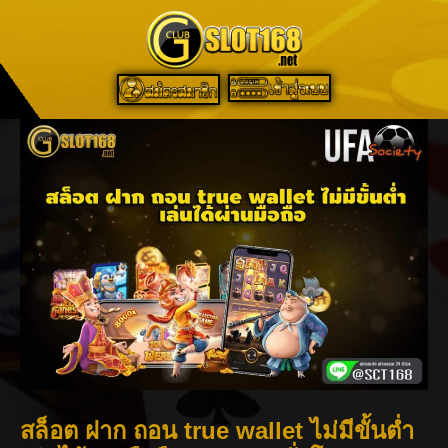
Skip
to
content
สล็อต ฝาก ถอน true wallet ไม่มีขั้นต่ำ