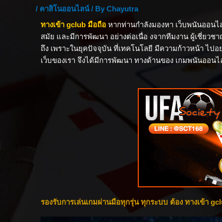
/
คาสิโนออนไลน์
/ By
Chayutra
ทางเข้า gclub มือถือ
หากท่านกำลังมองหา เว็บพนันออนไลน์ 
สมัย และมีการพัฒนา อย่างต่อเนื่อ งจากทีมงาน ผู้เชี่ยวชา
ถึง เพราะในยุคปัจจุบัน ที่เทคโนโลยี มีความก้าวหน้า ไป
เว็บของเรา จึงได้มีการพัฒนา ทางด้านของ เกมพนันออนไลน์
รองรับการเล่นเกมผ่านมือทุกรุ่น ทุกระบบ ต้อง ทางเข้า gcl