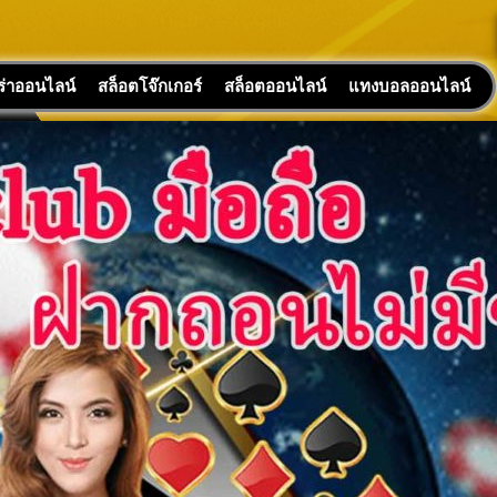
่าออนไลน์
สล็อตโจ๊กเกอร์
สล็อตออนไลน์
แทงบอลออนไลน์