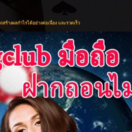
ถสร้างผลกำไรได้อย่างต่อเนื่อง และรวดเร็ว