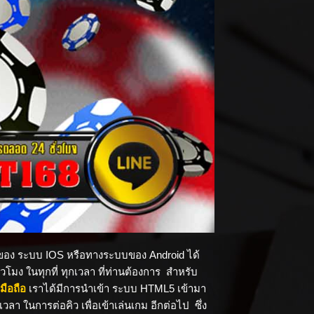
ด้านของ ระบบ IOS หรือทางระบบของ Android ได้
วโมง ในทุกที่ ทุกเวลา ที่ท่านต้องการ สำหรับ
มือถือ
เราได้มีการนำเข้า ระบบ HTML5 เข้ามา
ยเวลา ในการต่อคิว เพื่อเข้าเล่นเกม อีกต่อไป ซึ่ง