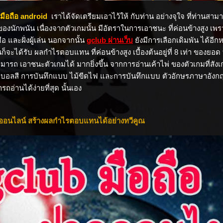
มือถือ android
เราได้จัดเตรียมเอาไว้ให้ กับท่าน อย่างจุใจ ที่ท่านสามาร
งนักพนัน เนื่องจากตัวเกมนั้น มีอัตราในการเอาชนะ ที่ค่อนข้างสูง เพร
ือ และฝั่งผู้เล่น นอกจากนั้น
gclub ผ่านเว็บ
ยังมีการเลือกเดิมพัน ได้อ
นก็จะได้รับ ผลกำไรตอบแทน ที่ค่อนข้างสูง เบื้องต้นอยู่ที่ 8 เท่า ของยอด 
นสามารถ เอาชนะตัวเกมได้ มากยิ่งขึ้น จากการอ่านเค้าไพ่ ของตัวเกมที่สัง
ูกบอลสี การบันทึกแบบ ไม้ขีดไฟ และการบันทึกแบบ ตัวอักษรภาษาอังกฤษ โด
รถอ่านได้ง่ายที่สุด นั้นเอง
็อตออนไลน์ สร้างผลกำไรตอบแทนได้อย่างทวีคูณ