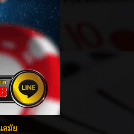
นสมัย