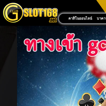
Skip
to
content
คาสิโนออนไลน์
บาคาร