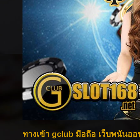
ทางเข้า gclub มือถือ เว็บพนันออน