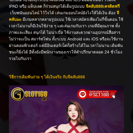
IPAD หรือ แท็ปเลต ก็ร่วมสนุกได้เต็มรูปแบบ
จีคลับ
888เครดิตฟรี
เว็บพนันออนไลน์ ไว้ใจได้ เล่นเกมออนไลน์ยังไงให้ได้เงิน ต้อง
จี
คลับ
ac
มีเกมหลากหลายรูปแบบ ใช้เวลาสมัครเพียงไม่กี่ขั้นตอน ใช้
เวลาไม่นานก็มีเงินใช้ง่าย ๆ แค่เล่นเกมกับเรา เกมที่มีคุณภาพ ทั้ง
ภาพและเสียง สนุกได้ ไม่น่าเบื่อ ใช้งานสะดวกผ่านอุปกรณ์สื่อสาร
ไม่ว่าจะเป็น สมาร์ทโฟน ทั้งระบบ Android และ iOS หรือจะใช้งาน
ผ่านคอมพิวเตอร์ แค่มีอินเตอร์เน็ตก็สร้างได้ในเวลาไม่นาน เดิมพัน
ชนะก็ยิ่งได้ อีทั้งยังมีพนักงานของเราให้คำปรึกษาตลอด 24 ชั่วโมง
รวยไปกับเรา
วิธีการเดิมพันง่าย ๆ ได้เงินจริง กับจีคลับ888